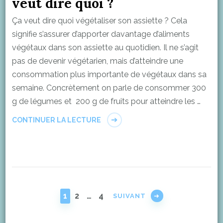
veut dire quoi ?
Ça veut dire quoi végétaliser son assiette ? Cela
signifie s’assurer d’apporter davantage d’aliments
végétaux dans son assiette au quotidien. Il ne s’agit
pas de devenir végétarien, mais d’atteindre une
consommation plus importante de végétaux dans sa
semaine. Concrètement on parle de consommer 300
g de légumes et 200 g de fruits pour atteindre les …
CONTINUER LA LECTURE
Pagination
des
PAGE
PAGE
PAGE
1
2
…
4
SUIVANT
publications